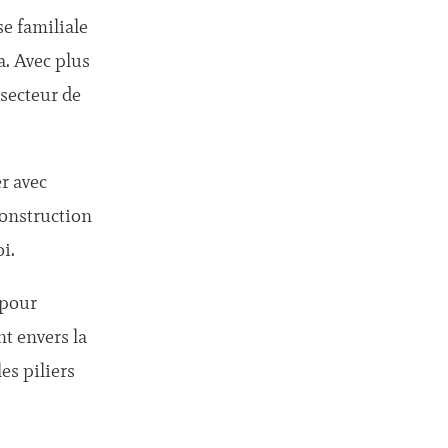
e familiale
a. Avec plus
 secteur de
er avec
construction
i.
 pour
t envers la
les piliers